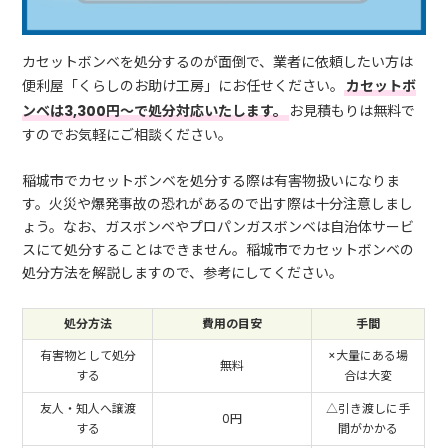
カセットボンベを処分するのが面倒で、業者に依頼したい方は
便利屋「くらしのお助け工房」にお任せください。
カセットボ
ンベは3,300円～で処分対応いたします。
お見積もりは無料で
すのでお気軽にご相談ください。
稲城市でカセットボンベを処分する際は有害物扱いになりま
す。火災や爆発事故の恐れがあるので出す際は十分注意しまし
ょう。なお、ガスボンベやプロパンガスボンベは自治体サービ
スにて処分することはできません。稲城市でカセットボンベの
処分方法を解説しますので、参考にしてください。
処分方法
費用の目安
手間
有害物として処分
×大量にある場
無料
する
合は大変
友人・知人へ譲渡
△引き渡しに手
0円
する
間がかかる