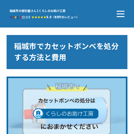
稲城市の便利屋さん | くらしのお助け工房
G
o
o
g
l
e
口コミ
★★★★★
5.0（93件のレビュー）
稲城市でカセットボンベを処分
する方法と費用