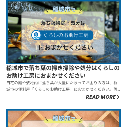
庭や敷地内...
稲城市で落ち葉の掃き掃除や処分はくらしの
お助け工房におまかせください
自宅の庭や敷地内に落ち葉が大量にたまってお困りの方は、稲
城市の便利屋「くらしのお助け工房」におまかせください。落
ち葉の掃き掃除や処分は3,300円から対応いたします。お見積も
READ MORE
りは無料ですので、お気軽にご相談ください。大量の落ち葉を
自分で処理しようとすると、「終わりが見えずに途方に暮れ
る」「ゴミ袋がす...