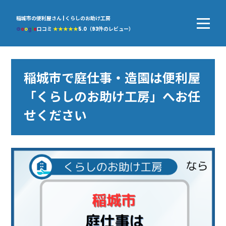
稲城市の便利屋さん | くらしのお助け工房
G
o
o
g
l
e
口コミ
★★★★★
5.0（93件のレビュー）
稲城市で庭仕事・造園は便利屋
「くらしのお助け工房」へお任
せください