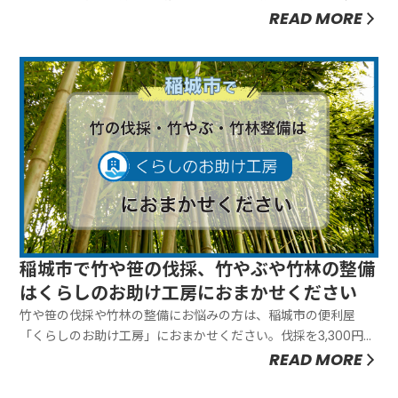
ください。弊社は除草剤散布をワンストップで行ないますの
READ MORE
で、お客様に手間をおかけしません。お客様のご要望にあわせ
て臨機応変に対応できることが弊社の強みです。ぜひお気軽に
ご相談ください。除草剤...
稲城市で竹や笹の伐採、竹やぶや竹林の整備
はくらしのお助け工房におまかせください
竹や笹の伐採や竹林の整備にお悩みの方は、稲城市の便利屋
「くらしのお助け工房」におまかせください。伐採を3,300円か
ら／本、伐根を5,500円から／本対応しています。お見積もりは
READ MORE
無料ですので、お気軽にご相談ください。竹や笹は成長が早い
ので放置していると繁茂して収集がつかなくなります。自宅の