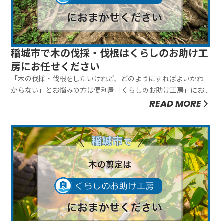
稲城市で木の伐採・伐根はくらしのお助け工
房にお任せください
「木の伐採・伐根をしたいけれど、どのようにすればよいかわ
からない」とお悩みの方は便利屋「くらしのお助け工房」にお
任せください。弊社は木の伐採・伐根を全て行ないますので、
READ MORE
お客様に手間をおかけしません。お客様のご要望にあわせて臨
機応変に対応できることが弊社の強みです。ぜひお気軽にご相
談ください。木１本あ...